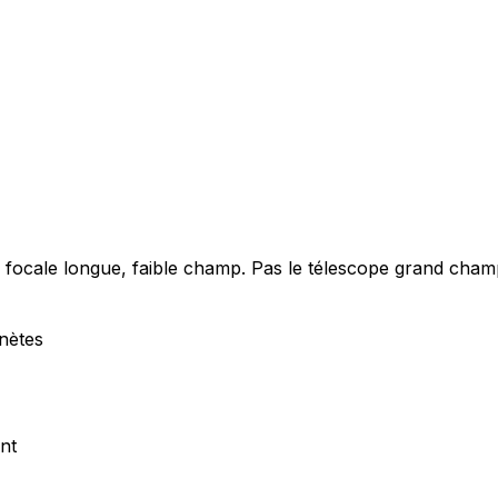
 focale longue, faible champ. Pas le télescope grand champ
anètes
nt