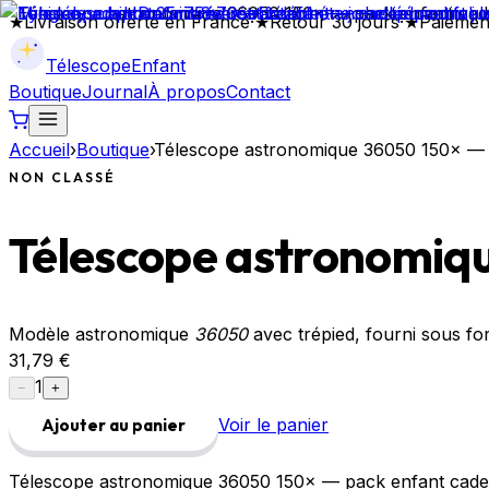
★
Livraison offerte en France
·
★
Retour 30 jours
·
★
Paiemen
Télescope
Enfant
Boutique
Journal
À propos
Contact
Accueil
›
Boutique
›
Télescope astronomique 36050 150× — 
NON CLASSÉ
Télescope astronomiq
Modèle astronomique
36050
avec trépied, fourni sous f
31,79 €
1
−
+
Voir le panier
Ajouter au panier
Télescope astronomique 36050 150× — pack enfant cad