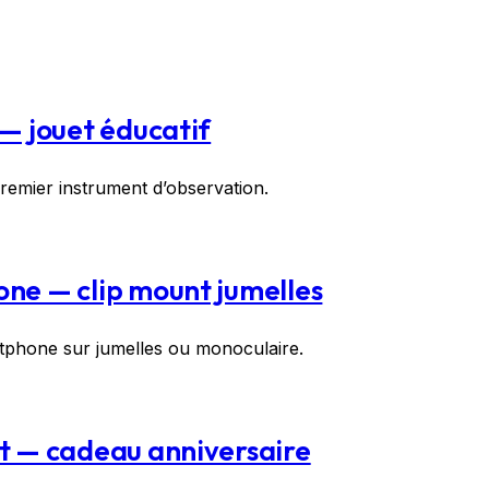
 — jouet éducatif
remier instrument d’observation.
one — clip mount jumelles
tphone sur jumelles ou monoculaire.
nt — cadeau anniversaire