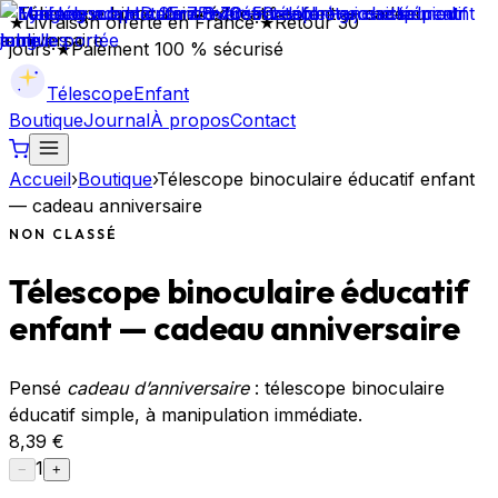
★
Livraison offerte en France
·
★
Retour 30
jours
·
★
Paiement 100 % sécurisé
Télescope
Enfant
Boutique
Journal
À propos
Contact
Accueil
›
Boutique
›
Télescope binoculaire éducatif enfant
— cadeau anniversaire
NON CLASSÉ
Télescope binoculaire éducatif
enfant — cadeau anniversaire
Pensé
cadeau d’anniversaire
: télescope binoculaire
éducatif simple, à manipulation immédiate.
8,39 €
1
−
+