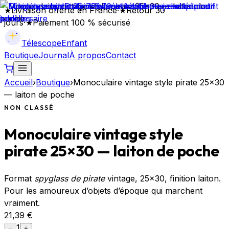
★
Livraison offerte en France
·
★
Retour 30
jours
·
★
Paiement 100 % sécurisé
Télescope
Enfant
Boutique
Journal
À propos
Contact
Accueil
›
Boutique
›
Monoculaire vintage style pirate 25×30
— laiton de poche
NON CLASSÉ
Monoculaire vintage style
pirate 25×30 — laiton de poche
Format
spyglass de pirate
vintage, 25×30, finition laiton.
Pour les amoureux d’objets d’époque qui marchent
vraiment.
21,39 €
1
−
+