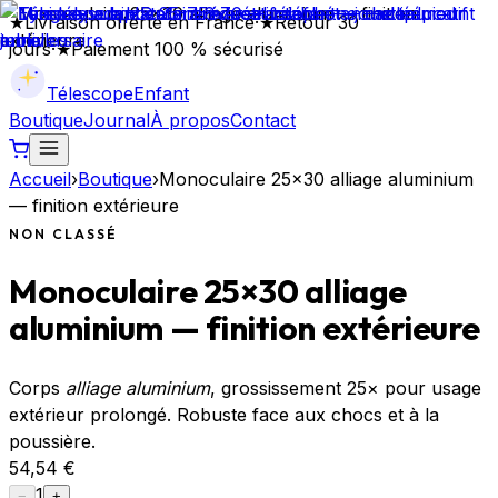
★
Livraison offerte en France
·
★
Retour 30
jours
·
★
Paiement 100 % sécurisé
Télescope
Enfant
Boutique
Journal
À propos
Contact
Accueil
›
Boutique
›
Monoculaire 25×30 alliage aluminium
— finition extérieure
NON CLASSÉ
Monoculaire 25×30 alliage
aluminium — finition extérieure
Corps
alliage aluminium
, grossissement 25× pour usage
extérieur prolongé. Robuste face aux chocs et à la
poussière.
54,54 €
1
−
+