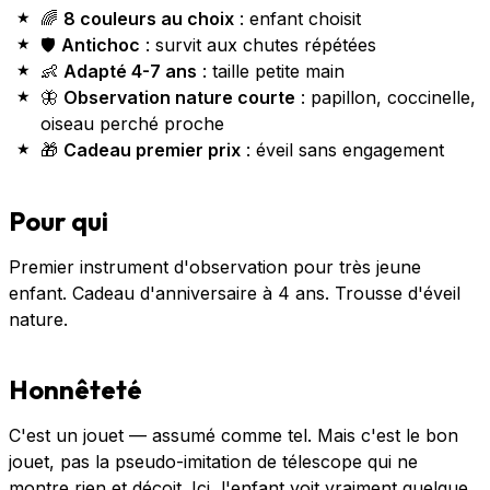
🌈
8 couleurs au choix
: enfant choisit
🛡️
Antichoc
: survit aux chutes répétées
👶
Adapté 4-7 ans
: taille petite main
🦋
Observation nature courte
: papillon, coccinelle,
oiseau perché proche
🎁
Cadeau premier prix
: éveil sans engagement
Pour qui
Premier instrument d'observation pour très jeune
enfant. Cadeau d'anniversaire à 4 ans. Trousse d'éveil
nature.
Honnêteté
C'est un jouet — assumé comme tel. Mais c'est le bon
jouet, pas la pseudo-imitation de télescope qui ne
montre rien et déçoit. Ici, l'enfant voit vraiment quelque