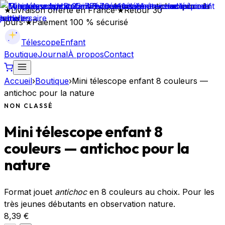
★
Livraison offerte en France
·
★
Retour 30
jours
·
★
Paiement 100 % sécurisé
Télescope
Enfant
Boutique
Journal
À propos
Contact
Accueil
›
Boutique
›
Mini télescope enfant 8 couleurs —
antichoc pour la nature
NON CLASSÉ
Mini télescope enfant 8
couleurs — antichoc pour la
nature
Format jouet
antichoc
en 8 couleurs au choix. Pour les
très jeunes débutants en observation nature.
8,39 €