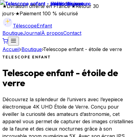
★
Livraison offerte en France
·
★
Retour 30
jours
·
★
Paiement 100 % sécurisé
Télescope
Enfant
Boutique
Journal
À propos
Contact
Accueil
›
Boutique
›
Telescope enfant - étoile de verre
TELESCOPE ENFANT
Telescope enfant - étoile de
verre
Découvrez la splendeur de l’univers avec l’eyepiece
électronique 4K UHD Étoile de Verre. Conçu pour
éveiller la curiosité des amateurs d’astronomie, cet
appareil vous permet de capturer des images cristallines
de la faune et des cieux nocturnes grâce à son
incroyable zoom numérique 5X. Avec son écran IPS